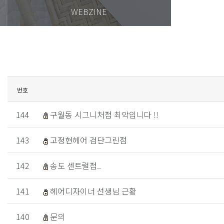
WEBZINE
번호
144
구월동 시그니처점 최악입니다 !!
143
고정현헤어 검단그린점
142
송도 센트럴점..
141
헤어디자이너 선생님 근황
140
문의